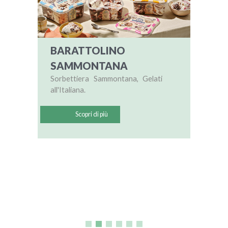
BARATTOLINO
LIN
Scopri
SAMMONTANA
più c
Sorbettiera Sammontana, Gelati
protez
all'Italiana.
ra
dì
Scopri di più
16
14
5
6