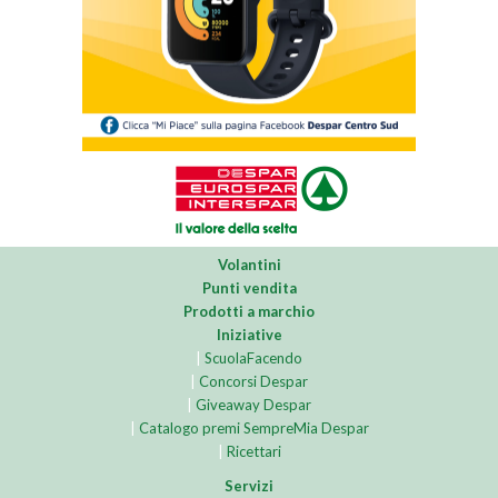
Volantini
Punti vendita
Prodotti a marchio
Iniziative
|
ScuolaFacendo
|
Concorsi Despar
|
Giveaway Despar
|
Catalogo premi SempreMia Despar
|
Ricettari
Servizi