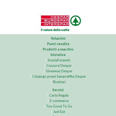
Volantini
Punti vendita
Prodotti a marchio
Iniziative
|
ScuolaFacendo
|
Concorsi Despar
|
Giveaway Despar
|
Catalogo premi SempreMia Despar
|
Ricettari
Servizi
|
Carta Regalo
|
E-commerce
|
Too Good To Go
|
Just Eat